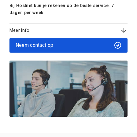
Bij Hostnet kun je rekenen op de beste service. 7
dagen per week.
Meer info
Neem contact op